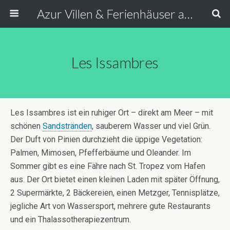
Azur Villen & Ferienhäuser an der Côte d’Azur Südfrankreich
Les Issambres
Les Issambres ist ein ruhiger Ort – direkt am Meer – mit
schönen
Sandstränden
, sauberem Wasser und viel Grün.
Der Duft von Pinien durchzieht die üppige Vegetation:
Palmen, Mimosen, Pfefferbäume und Oleander. Im
Sommer gibt es eine Fähre nach St. Tropez vom Hafen
aus. Der Ort bietet einen kleinen Laden mit später Öffnung,
2 Supermärkte, 2 Bäckereien, einen Metzger, Tennisplätze,
jegliche Art von Wassersport, mehrere gute Restaurants
und ein Thalassotherapiezentrum.