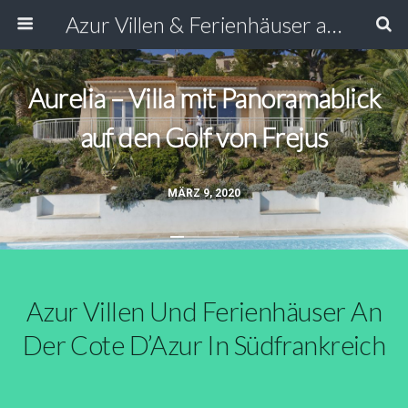
Azur Villen & Ferienhäuser an der Côte d’Azur Südfrankreich
Aurelia – Villa mit Panoramablick
auf den Golf von Frejus
MÄRZ 9, 2020
Azur Villen Und Ferienhäuser An
Der Cote D’Azur In Südfrankreich