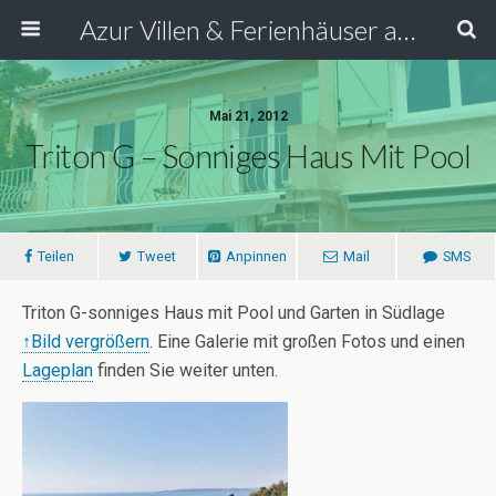
Azur Villen & Ferienhäuser an der Côte d’Azur Südfrankreich
Mai 21, 2012
Triton G – Sonniges Haus Mit Pool
Teilen
Tweet
Anpinnen
Mail
SMS
Triton G-sonniges Haus mit Pool und Garten in Südlage
↑Bild vergrößern
. Eine Galerie mit großen Fotos und einen
Lageplan
finden Sie weiter unten.